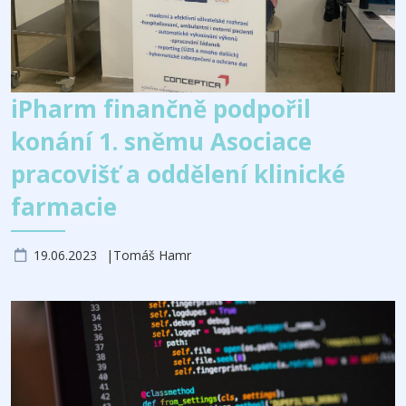
iPharm finančně podpořil
konání 1. sněmu Asociace
pracovišť a oddělení klinické
farmacie
19.06.2023
Tomáš Hamr