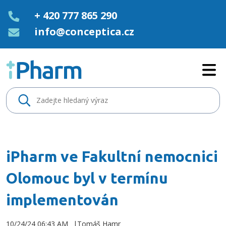
+ 420 777 865 290
info@conceptica.cz
iPharm ve Fakultní nemocnici 
iPharm ve Fakultní nemocnici
Olomouc byl v termínu
implementován
10/24/24 06:43 AM
Tomáš Hamr