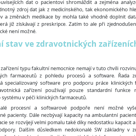
uvisejících dat o pacientovi shromáždit a zejména analyz
notný zdroj dat jak z medicínského, tak ekonomického hle
čiv a změnách medikace by mohla také vhodně doplnit dat
erá již získávají z preskripce. Zatím to ale při zjednoduš
ické není možné.
í stav ve zdravotnických zařízeníc
zařízení typu fakultní nemocnice nemají v tuto chvíli rozv
ckých farmaceutů z pohledu procesů a software. Řada zd
á specializovaný software pro podporu práce klinických
avotnická zařízení používají pouze standardní funkce 
 systému v péči klinických farmaceutů.
alé procesní a softwarové podpoře není možné vyše
ané pacienty. Dále nezbývají kapacity na ambulantní pacien
acie se rozvíjejí velmi pomalu také díky nedostatku kapacit 
dpory. Dalším důsledkem nedokonalé SW základny v zd