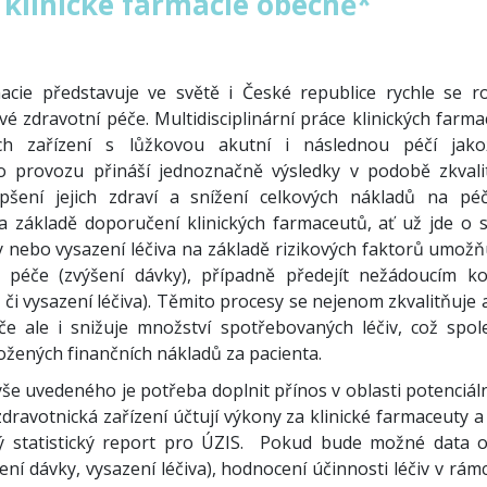
 klinické farmacie obecně*
macie představuje ve světě i České republice rychle se roz
vé zdravotní péče. Multidisciplinární práce klinických farm
ých zařízení s lůžkovou akutní i následnou péčí jak
o provozu přináší jednoznačně výsledky v podobě zkvali
epšení jejich zdraví a snížení celkových nákladů na péč
 základě doporučení klinických farmaceutů, ať už jde o s
y nebo vysazení léčiva na základě rizikových faktorů umožňu
u péče (zvýšení dávky), případně předejít nežádoucím k
 či vysazení léčiva). Těmito procesy se nejenom zkvalitňuje 
če ale i snižuje množství spotřebovaných léčiv, což spo
ožených finančních nákladů za pacienta.
e uvedeného je potřeba doplnit přínos v oblasti potenciáln
 zdravotnická zařízení účtují výkony za klinické farmaceuty a
 statistický report pro ÚZIS. Pokud bude možné data o
žení dávky, vysazení léčiva), hodnocení účinnosti léčiv v rámc