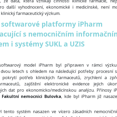
e, že data, která vznikají činností klinické farmacie, ne
pro další vyhodnocení, ekonomické i medicínské, není m
í klinický farmaceutický výzkum.
 softwarové platformy iPharm
acující s nemocničním informační
m i systémy SUKL a UZIS
softwarový model iPharm byl připraven v rámci výzk
 dvou letech s ohledem na následující potřeby: procesní s
 pokrytí potřeb klinických farmaceutů, zrychlení a zpř
farmaceutů, zajištění elektronické evidence jejich úk
ých dat pro ekonomicko/medicínskou analýzu. Přínosy i
e
Fakultní nemocnici Bulovka
, kde byl iPharm již nasaz
l tento systém nasazen ve vícero zásadních nemocničníc