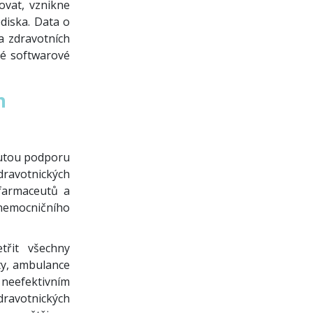
ovat, vznikne
diska. Data o
a zdravotních
ené softwarové
h
inutou podporu
ravotnických
 farmaceutů a
nemocničního
třit všechny
ty, ambulance
a neefektivním
ravotnických