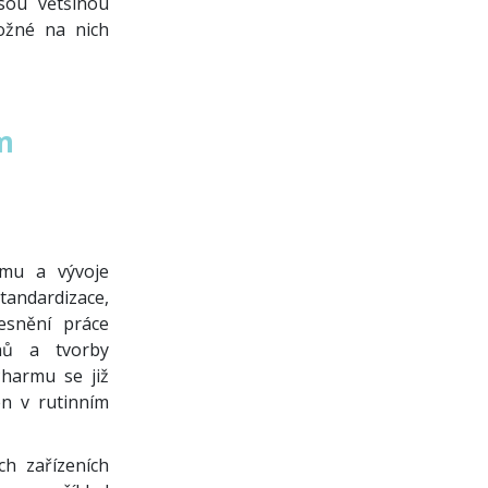
jsou většinou
ožné na nich
m
umu a vývoje
tandardizace,
esnění práce
onů a tvorby
Pharmu se již
en v rutinním
h zařízeních