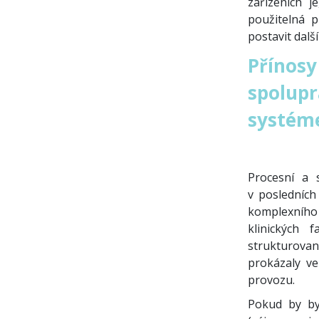
zařízeních j
použitelná 
postavit dalš
Přínosy
spolupr
systéme
Procesní a 
v posledních
komplexního
klinických 
strukturovan
prokázaly v
provozu.
Pokud by by