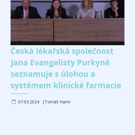
Česká lékařská společnost
Jana Evangelisty Purkyně
seznamuje s úlohou a
systémem klinické farmacie
07.03.2024
Tomáš Hamr