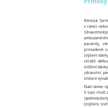
Přínosy
Klinická far
v rámci celko
zdravotnick
ambulantníh
pacienty, zl
provedené na
zvýšení dávk
zkrátit délk
snížení dávky
zdravotní pé
snížení vynal
Nad rámec výš
V tuto chvíli
zjednodušený
(zvýšení, sní