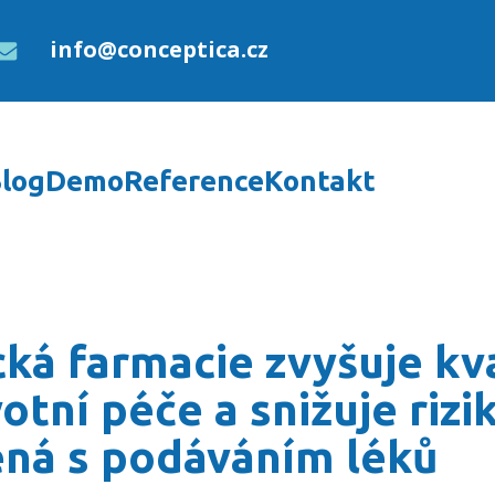
info@conceptica.cz
log
Demo
Reference
Kontakt
je kvalitu zdravotní péč
cká farmacie zvyšuje kv
otní péče a snižuje rizi
ená s podáváním léků