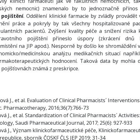
vily kliničtí farmaceuti jak ve fakultních nemocnicích, ta
ajských nemocnic) znamenalo by to jednoznačně příno
 pojištění
. Oddělení klinické farmacie by zvládly provádět 
vnění práce a pokryly by tak všechny hospitalizované pac
antních pacientů. Zvýšení kvality péče a snížení rizika 
avotního pojištění přineslo úspory (zkrácení dnů ho
umístění na JIP apod.). Nesporně by došlo ke shromáždění v
nomicko/medicínskou analýzu medikačních situací napřík
rmakoterapeutických hodnocení. Taková data by mohla do
 pojišťovnách známá z preskripce.
ová J., et al. Evaluation of Clinical Pharmacists´ Intervention
c. Pharmacotherapy, 2016;36(7):766-73
á J., et al. Standardization of Clinical Pharmacists´ Activities:
logy, Saudi Pharmaceutical Journal, 2017; 25(6): 927-933
vá J., Význam klinickofarmaceutické péče, Klinickofarmaceu
 republice, sborník ČOSKF ČLS JEP 2019; 31-34