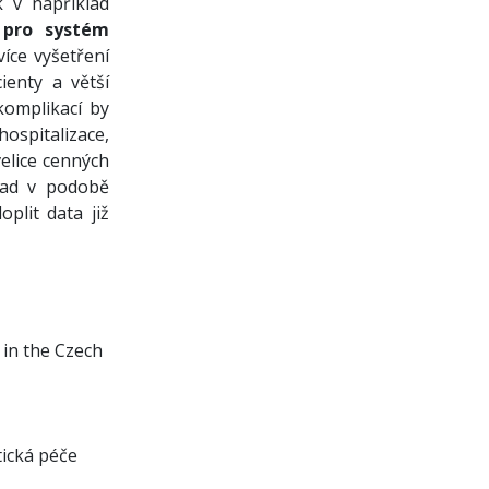
k v například
s
pro systém
více vyšetření
ienty a větší
komplikací by
spitalizace,
elice cenných
lad v podobě
plit data již
s in the Czech
tická péče