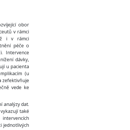
víjející obor
aceutů v rámci
ož i v rámci
tnění péče o
i. Intervence
nížení dávky,
jí u pacienta
omplikacím (u
a zefektivňuje
lečně vede ke
í analýzy dat.
 vykazují také
 intervencích
i jednotlivých