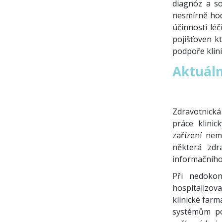
diagnóz a so
nesmírně hod
účinnosti lé
pojišťoven kt
podpoře klin
Aktuáln
Zdravotnická 
práce klini
zařízení nem
některá zdr
informačního
Při nedokon
hospitalizov
klinické farm
systémům po