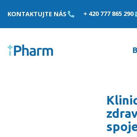
Přejít k obsahu
+ 420 777 865 290
KONTAKTUJTE NÁS
B
Klinická farmacie zvyšu
Klini
zdrav
spoj