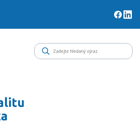
e a snižuje rizika spoj
alitu
ka