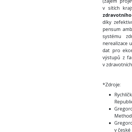
(zájem proje
v sítích kr
zdravotního
díky zefekti
pensum ambul
systému zdr
nerealizace 
dat pro eko
výstupů z fa
v zdravotních
*Zdroje:
Rychlíčk
Republi
Gregorov
Methodo
Gregoro
v české