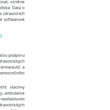
ovat, vznikne
diska. Data o
a zdravotních
ené softwarové
h
inutou podporu
ravotnických
 farmaceutů a
nemocničního
třit všechny
ty, ambulance
a neefektivním
ravotnických