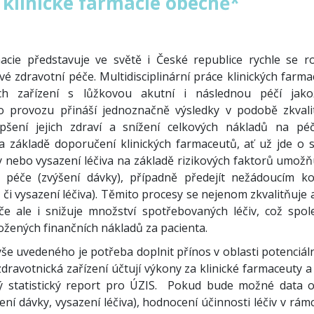
 klinické farmacie obecně*
macie představuje ve světě i České republice rychle se roz
vé zdravotní péče. Multidisciplinární práce klinických farm
ých zařízení s lůžkovou akutní i následnou péčí jak
o provozu přináší jednoznačně výsledky v podobě zkvali
epšení jejich zdraví a snížení celkových nákladů na péč
 základě doporučení klinických farmaceutů, ať už jde o s
y nebo vysazení léčiva na základě rizikových faktorů umožňu
u péče (zvýšení dávky), případně předejít nežádoucím k
 či vysazení léčiva). Těmito procesy se nejenom zkvalitňuje 
če ale i snižuje množství spotřebovaných léčiv, což spo
ožených finančních nákladů za pacienta.
e uvedeného je potřeba doplnit přínos v oblasti potenciáln
 zdravotnická zařízení účtují výkony za klinické farmaceuty a
 statistický report pro ÚZIS. Pokud bude možné data o
žení dávky, vysazení léčiva), hodnocení účinnosti léčiv v rámc