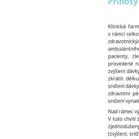
Přínosy
Klinická far
v rámci celko
zdravotnick
ambulantníh
pacienty, zl
provedené na
zvýšení dávk
zkrátit délk
snížení dávky
zdravotní pé
snížení vynal
Nad rámec výš
V tuto chvíli
zjednodušený
(zvýšení, sní