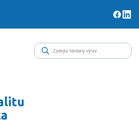
e a snižuje rizika spoj
alitu
ka