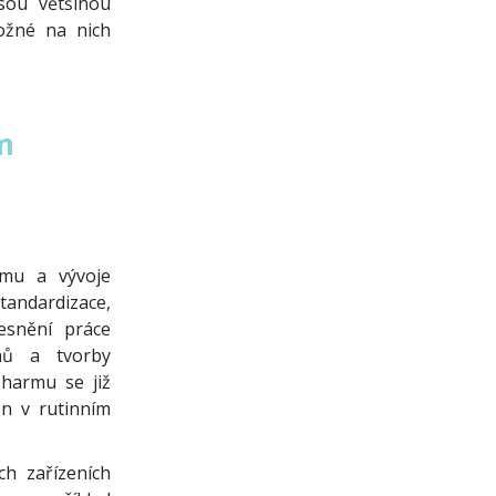
jsou většinou
ožné na nich
m
umu a vývoje
tandardizace,
esnění práce
onů a tvorby
Pharmu se již
en v rutinním
h zařízeních