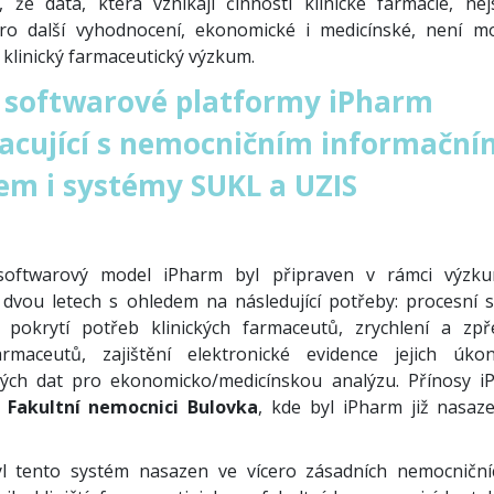
e, že data, která vznikají činností klinické farmacie, ne
pro další vyhodnocení, ekonomické i medicínské, není m
í klinický farmaceutický výzkum.
 softwarové platformy iPharm
acující s nemocničním informační
m i systémy SUKL a UZIS
softwarový model iPharm byl připraven v rámci výzk
 dvou letech s ohledem na následující potřeby: procesní s
 pokrytí potřeb klinických farmaceutů, zrychlení a zpř
farmaceutů, zajištění elektronické evidence jejich úk
ých dat pro ekonomicko/medicínskou analýzu. Přínosy i
e
Fakultní nemocnici Bulovka
, kde byl iPharm již nasaz
l tento systém nasazen ve vícero zásadních nemocničníc