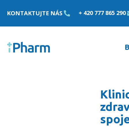
Přejít k obsahu
+ 420 777 865 290
KONTAKTUJTE NÁS
B
Klinická farmacie zvyšu
Klini
zdrav
spoj