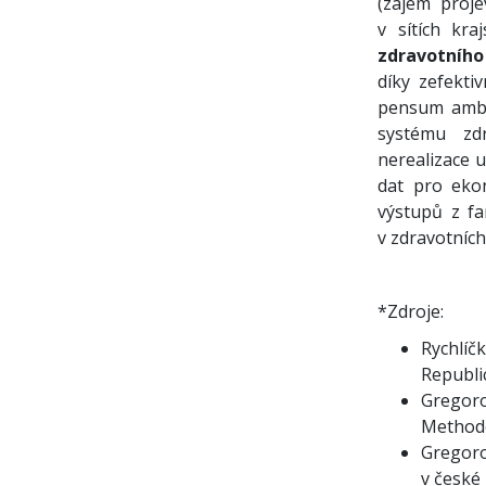
(zájem proje
v sítích kr
zdravotního
díky zefekti
pensum ambul
systému zdr
nerealizace 
dat pro eko
výstupů z fa
v zdravotních
*Zdroje:
Rychlíčk
Republi
Gregorov
Methodo
Gregoro
v české