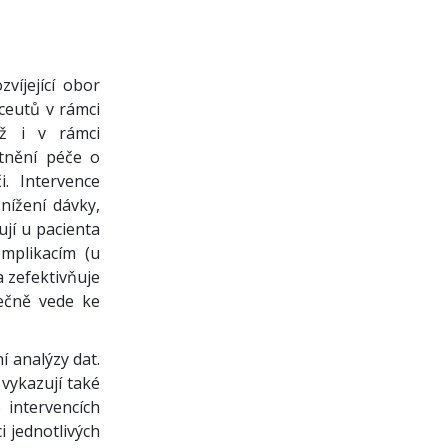
víjející obor
aceutů v rámci
ož i v rámci
tnění péče o
i. Intervence
nížení dávky,
jí u pacienta
omplikacím (u
a zefektivňuje
lečně vede ke
í analýzy dat.
 vykazují také
 intervencích
i jednotlivých