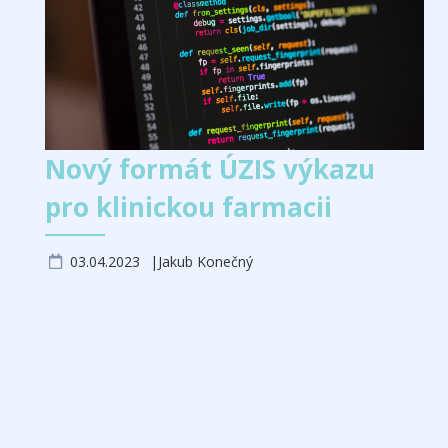
Nový formát ÚZIS výkazu
pro klinickou farmacii
03.04.2023
Jakub Konečný