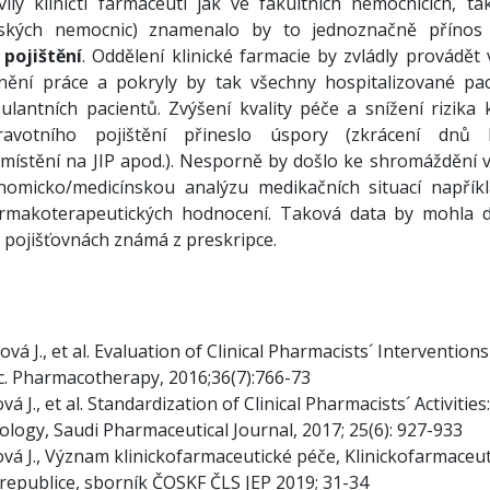
vily kliničtí farmaceuti jak ve fakultních nemocnicích, ta
ajských nemocnic) znamenalo by to jednoznačně příno
 pojištění
. Oddělení klinické farmacie by zvládly provádět 
vnění práce a pokryly by tak všechny hospitalizované pac
antních pacientů. Zvýšení kvality péče a snížení rizika 
avotního pojištění přineslo úspory (zkrácení dnů ho
umístění na JIP apod.). Nesporně by došlo ke shromáždění v
nomicko/medicínskou analýzu medikačních situací napřík
rmakoterapeutických hodnocení. Taková data by mohla do
 pojišťovnách známá z preskripce.
ová J., et al. Evaluation of Clinical Pharmacists´ Intervention
c. Pharmacotherapy, 2016;36(7):766-73
á J., et al. Standardization of Clinical Pharmacists´ Activities:
logy, Saudi Pharmaceutical Journal, 2017; 25(6): 927-933
vá J., Význam klinickofarmaceutické péče, Klinickofarmaceu
 republice, sborník ČOSKF ČLS JEP 2019; 31-34