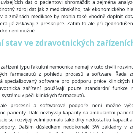
uvisejících dat o pacientovi shromáždit a zejména analyz
notný zdroj dat jak z medicínského, tak ekonomického hle
čiv a změnách medikace by mohla také vhodně doplnit dat
erá již získávají z preskripce. Zatím to ale při zjednoduš
ické není možné.
í stav ve zdravotnických zařízeníc
zařízení typu fakultní nemocnice nemají v tuto chvíli rozv
ckých farmaceutů z pohledu procesů a software. Řada zd
á specializovaný software pro podporu práce klinických
avotnická zařízení používají pouze standardní funkce 
 systému v péči klinických farmaceutů.
alé procesní a softwarové podpoře není možné vyše
ané pacienty. Dále nezbývají kapacity na ambulantní pacien
acie se rozvíjejí velmi pomalu také díky nedostatku kapacit 
dpory. Dalším důsledkem nedokonalé SW základny v zd