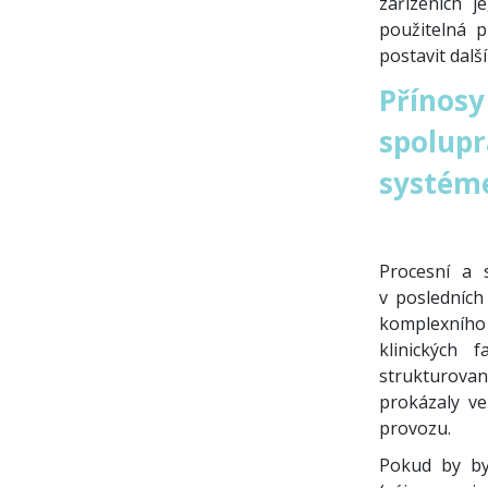
zařízeních j
použitelná 
postavit dalš
Přínosy
spolupr
systéme
Procesní a 
v posledních
komplexního
klinických 
strukturovan
prokázaly v
provozu.
Pokud by by