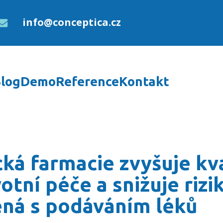
info@conceptica.cz
log
Demo
Reference
Kontakt
je kvalitu zdravotní péč
cká farmacie zvyšuje kv
otní péče a snižuje rizi
ená s podáváním léků