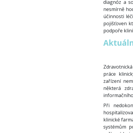
diagnóz a so
nesmírně hod
účinnosti lé
pojišťoven kt
podpoře klin
Aktuáln
Zdravotnická 
práce klini
zařízení nem
některá zdr
informačního
Při nedokon
hospitalizov
klinické farm
systémům po