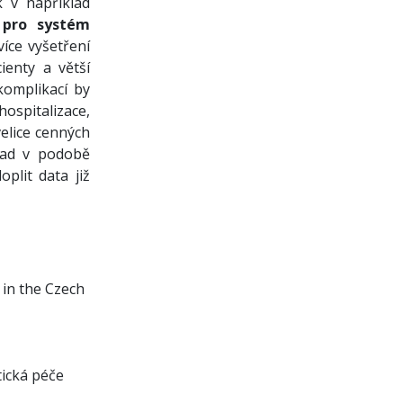
k v například
s
pro systém
více vyšetření
ienty a větší
komplikací by
spitalizace,
elice cenných
lad v podobě
plit data již
s in the Czech
tická péče