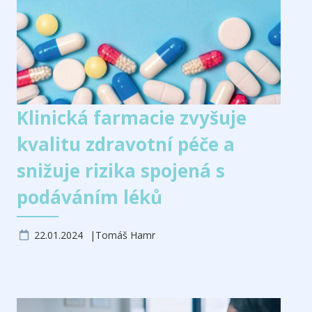
Klinická farmacie zvyšuje
kvalitu zdravotní péče a
snižuje rizika spojená s
podáváním léků
22.01.2024
Tomáš Hamr