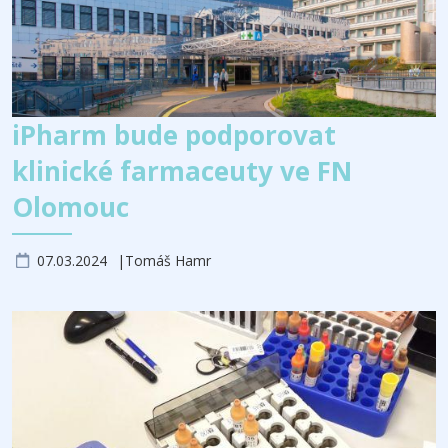
iPharm bude podporovat
klinické farmaceuty ve FN
Olomouc
07.03.2024
Tomáš Hamr