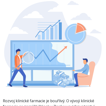
Rozvoj klinické farmacie je bouřlivý. O vývoji klinické