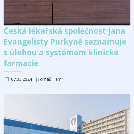
Česká lékařská společnost Jana
Evangelisty Purkyně seznamuje
s úlohou a systémem klinické
farmacie
07.03.2024
Tomáš Hamr