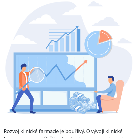
Rozvoj klinické farmacie je bouřlivý. O vývoji klinické