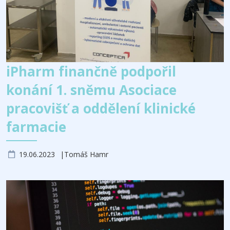
iPharm finančně podpořil
konání 1. sněmu Asociace
pracovišť a oddělení klinické
farmacie
19.06.2023
Tomáš Hamr