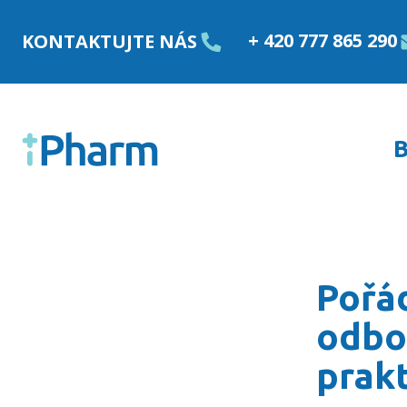
Přejít k obsahu
+ 420 777 865 290
KONTAKTUJTE NÁS
B
Pořádáme v rámci APOK
Pořá
odbo
prakt