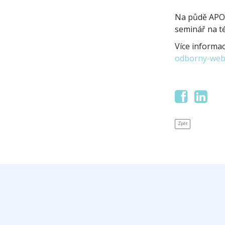
Na půdě APOK
seminář na t
Více informac
odborny-web
Zpět