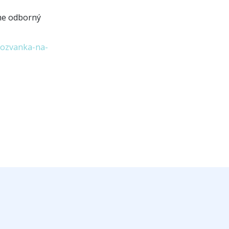
áme odborný
pozvanka-na-