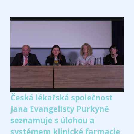
Česká lékařská společnost
Jana Evangelisty Purkyně
seznamuje s úlohou a
systémem klinické farmacie