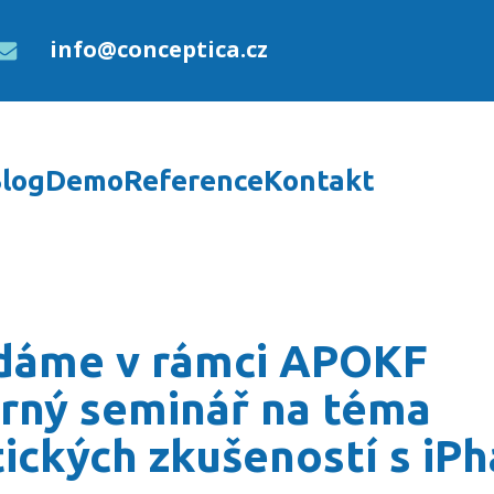
info@conceptica.cz
log
Demo
Reference
Kontakt
F odborný seminář na t
dáme v rámci APOKF
rný seminář na téma
ických zkušeností s iP