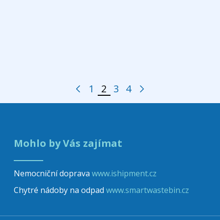
1
2
3
4
Předchozí stránka
Další stránka
Stránka
Stránka
Stránka
Stránka
Mohlo by Vás zajímat
Nemocniční doprava
www.ishipment.cz
Chytré nádoby na odpad
www.smartwastebin.cz