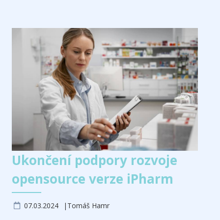
Ukončení podpory rozvoje
opensource verze iPharm
07.03.2024
Tomáš Hamr