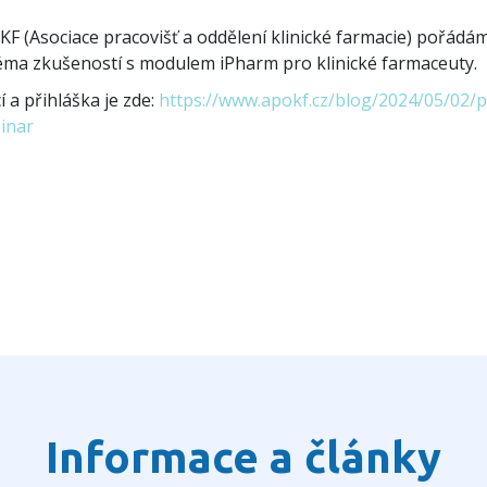
F (Asociace pracovišť a oddělení klinické farmacie) pořád
éma zkušeností s modulem iPharm pro klinické farmaceuty.
í a přihláška je zde:
https://www.apokf.cz/blog/2024/05/02/
inar
Informace a články