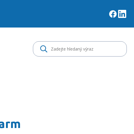
éma praktických zkušen
harm