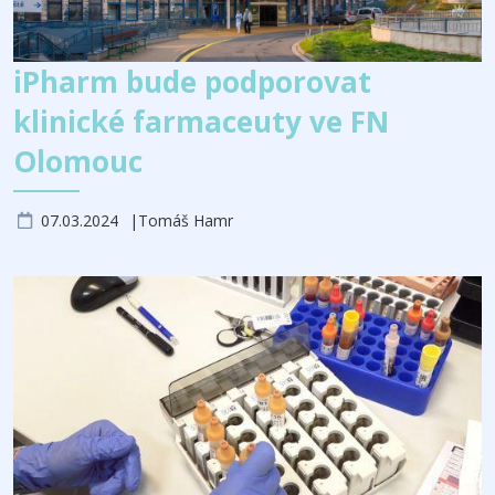
iPharm bude podporovat
klinické farmaceuty ve FN
Olomouc
07.03.2024
Tomáš Hamr