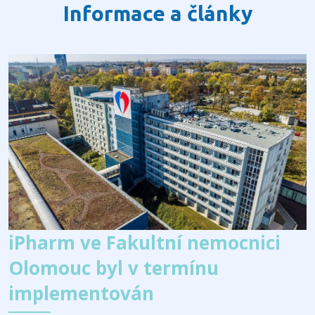
Informace a články
iPharm ve Fakultní nemocnici
Olomouc byl v termínu
implementován