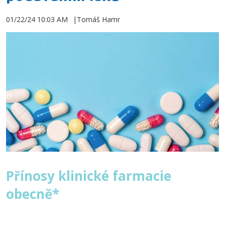
01/22/24 10:03 AM
Tomáš Hamr
Přínosy klinické farmacie
obecně*