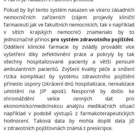
Pokud by byl tento systém nasazen ve vícero zásadních
nemocničních zařízeních (zájem projevily kliničtí
farmaceuti jak ve fakultních nemocnicích, tak v například
v sítích krajských nemocnic) znamenalo by to
jednoznačně přínos
pro systém zdravotního pojištění
.
Oddělení klinické farmacie by zvládly provádět více
vyšetření díky zefektivnění práce a pokryly by tak
všechny hospitalizované pacienty a větší pensum
ambulantních pacientů. Zvýšení kvality péče a snížení
rizika komplikací by systému zdravotního pojištění
přineslo úspory (zkrácení dnů hospitalizace, nerealizace
umístění na JIP apod.). Nesporně by došlo ke
shromáždění velice cenných dat pro
ekonomicko/medicínskou analýzu medikačních situací
například v podobě výstupů z farmakoterapeutických
hodnocení. Taková data by mohla doplit data již
v zdravotních pojišťovnách známá z preskripce.