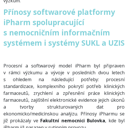
výzkum.
Přínosy softwarové platformy
iPharm spolupracující
s nemocničním informačním
systémem i systémy SUKL a UZIS
Procesní a softwarový model iPharm byl připraven
v rámci výzkumu a vývoje v posledních dvou letech
s ohledem na následující potřeby: procesní
standardizace, komplexního pokrytí potřeb klinických
farmaceutů, zrychlení a zpřesnění práce klinických
farmaceutů, zajištění elektronické evidence jejich úkonů
a tvorby strukturovaných dat pro
ekonomicko/medicínskou analýzu. Přínosy iPharmu se
již prokázaly ve
Fakultní nemocnici Bulovka
, kde byl
iPharm již nasazen v rutinním provozu.