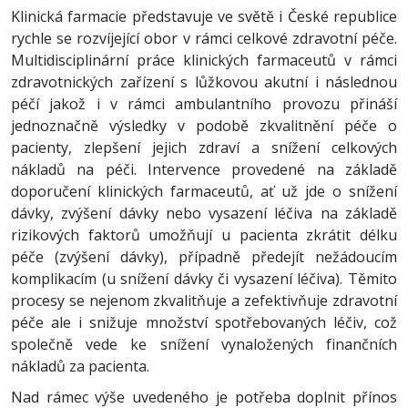
Klinická farmacie představuje ve světě i České republice
rychle se rozvíjející obor v rámci celkové zdravotní péče.
Multidisciplinární práce klinických farmaceutů v rámci
zdravotnických zařízení s lůžkovou akutní i následnou
péčí jakož i v rámci ambulantního provozu přináší
jednoznačně výsledky v podobě zkvalitnění péče o
pacienty, zlepšení jejich zdraví a snížení celkových
nákladů na péči. Intervence provedené na základě
doporučení klinických farmaceutů, ať už jde o snížení
dávky, zvýšení dávky nebo vysazení léčiva na základě
rizikových faktorů umožňují u pacienta zkrátit délku
péče (zvýšení dávky), případně předejít nežádoucím
komplikacím (u snížení dávky či vysazení léčiva). Těmito
procesy se nejenom zkvalitňuje a zefektivňuje zdravotní
péče ale i snižuje množství spotřebovaných léčiv, což
společně vede ke snížení vynaložených finančních
nákladů za pacienta.
Nad rámec výše uvedeného je potřeba doplnit přínos