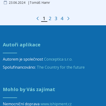
23.06.2024
Tomáš Hamr
1
2
3
4
Vorherige Seite
Folgende Seite
Seite
Seite
Seite
Seite
Autoři aplikace
Autorem je společnost
Conceptica s.r.o.
Spolufinancováno:
The Country for the future
Mohlo by Vás zajímat
Nemocniční doprava
www.ishipment.cz