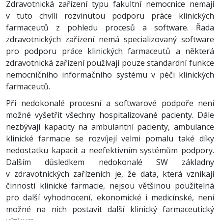
Zdravotnická zařízení typu fakultní nemocnice nemají
v tuto chvíli rozvinutou podporu práce klinických
farmaceutů z pohledu procesů a software. Řada
zdravotnických zařízení nemá specializovaný software
pro podporu práce klinických farmaceutů a některá
zdravotnická zařízení používají pouze standardní funkce
nemocničního informačního systému v péči klinických
farmaceutů.
Při nedokonalé procesní a softwarové podpoře není
možné vyšetřit všechny hospitalizované pacienty. Dále
nezbývají kapacity na ambulantní pacienty, ambulance
klinické farmacie se rozvíjejí velmi pomalu také díky
nedostatku kapacit a neefektivním systémům podpory.
Dalším důsledkem nedokonalé SW základny
v zdravotnických zařízeních je, že data, která vznikají
činností klinické farmacie, nejsou většinou použitelná
pro další vyhodnocení, ekonomické i medicínské, není
možné na nich postavit další klinický farmaceutický