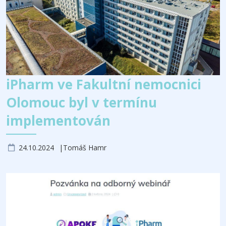
iPharm ve Fakultní nemocnici
Olomouc byl v termínu
implementován
24.10.2024
Tomáš Hamr