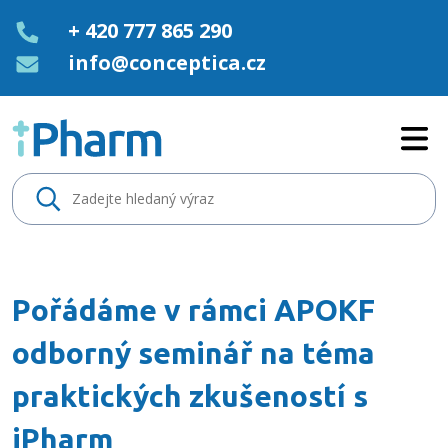
+ 420 777 865 290
info@conceptica.cz
Pořádáme v rámci APOKF odborn
Pořádáme v rámci APOKF
odborný seminář na téma
praktických zkušeností s
iPharm