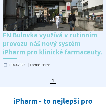
FN Bulovka využívá v rutinním
provozu náš nový systém
iPharm pro klinické farmaceuty.
10.03.2023
Tomáš Hamr
1
Předchozí stránka
Další stránka
Stránka
iPharm - to nejlepší pro