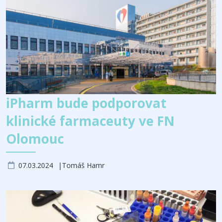
iPharm bude podporovat
klinické farmaceuty ve FN
Olomouc
07.03.2024
Tomáš Hamr