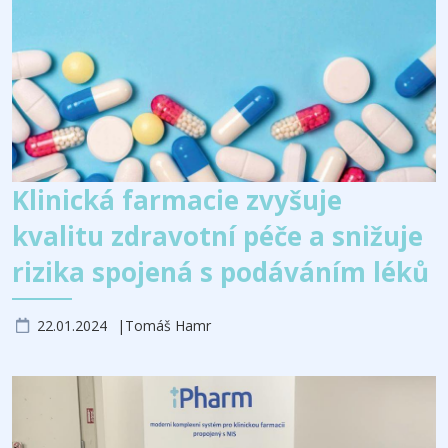
Klinická farmacie zvyšuje
kvalitu zdravotní péče a snižuje
rizika spojená s podáváním léků
22.01.2024
Tomáš Hamr