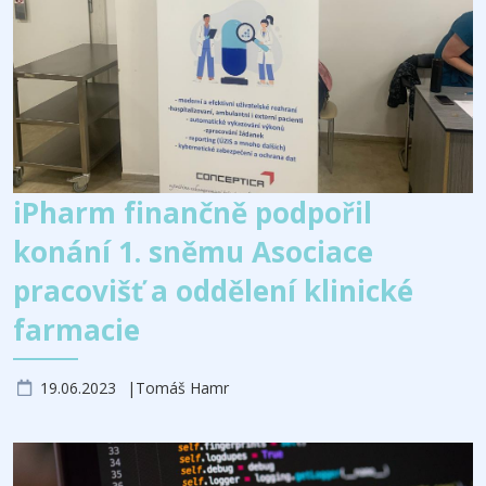
iPharm finančně podpořil
konání 1. sněmu Asociace
pracovišť a oddělení klinické
farmacie
19.06.2023
Tomáš Hamr