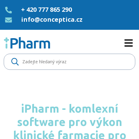
+ 420 777 865 290
info@conceptica.cz
Home - iPharm
iPharm - komlexní
software pro výkon
klinické farmacie pro