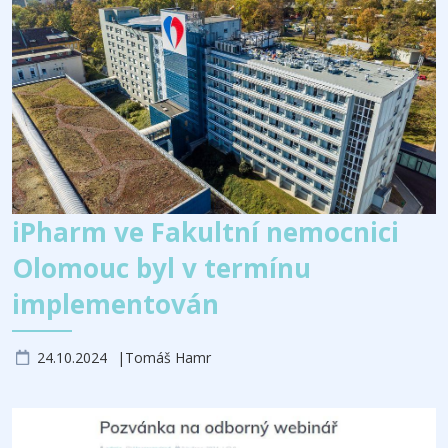
iPharm ve Fakultní nemocnici
Olomouc byl v termínu
implementován
24.10.2024
Tomáš Hamr