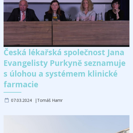
Česká lékařská společnost Jana
Evangelisty Purkyně seznamuje
s úlohou a systémem klinické
farmacie
07.03.2024
Tomáš Hamr