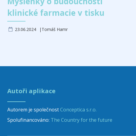
Myšlenky o budoucnosti
klinické farmacie v tisku
23.06.2024
Tomáš Hamr
Autoři aplikace
Autorem je společnost
Conceptica s.r.o.
Spolufinancováno:
The Country for the future