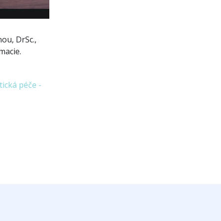
ou, DrSc.,
rmacie.
ická péče -