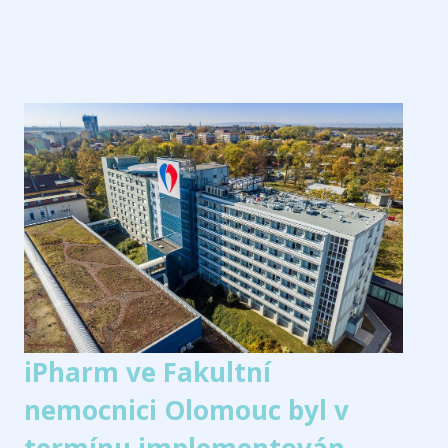
iPharm ve Fakultní
nemocnici Olomouc byl v