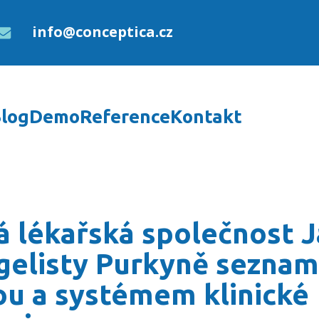
info@conceptica.cz
log
Demo
Reference
Kontakt
ost Jana Evangelisty P
á lékařská společnost 
gelisty Purkyně seznam
ou a systémem klinické