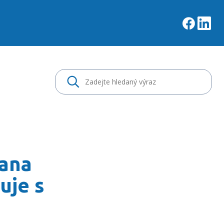
urkyně seznamuje s úlo
Jana
uje s