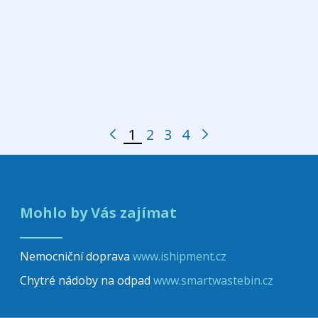
1
2
3
4
Předchozí stránka
Další stránka
Stránka
Stránka
Stránka
Stránka
Mohlo by Vás zajímat
Nemocniční doprava
www.ishipment.cz
Chytré nádoby na odpad
www.smartwastebin.cz