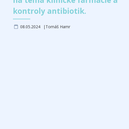
na téma klinické farmacie a
kontroly antibiotik.
08.05.2024
Tomáš Hamr