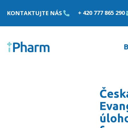
Přejít k obsahu
+ 420 777 865 290
KONTAKTUJTE NÁS
B
Česká lékařská společn
Česk
Evan
úloh