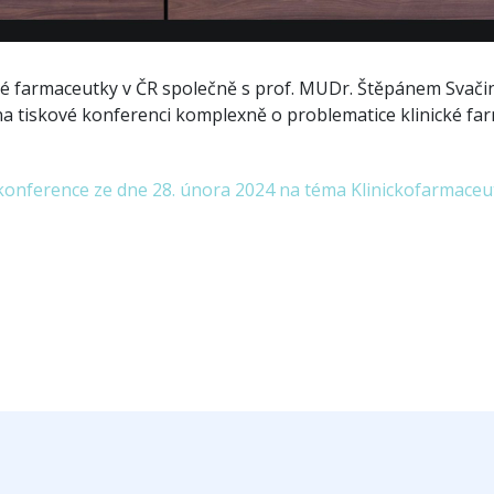
ké farmaceutky v ČR společně s prof. MUDr. Štěpánem Svačin
a tiskové konferenci komplexně o problematice klinické fa
 konference ze dne 28. února 2024 na téma Klinickofarmaceut