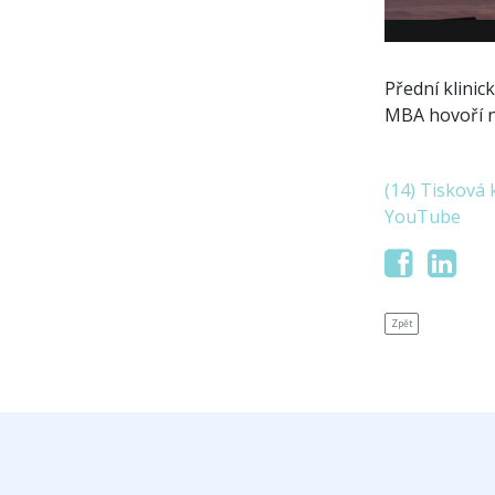
Přední klinic
MBA hovoří n
(14) Tisková
YouTube
Zpět