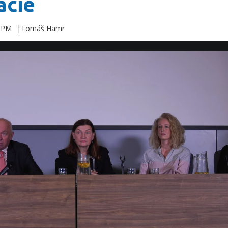
acie
1 PM
Tomáš Hamr