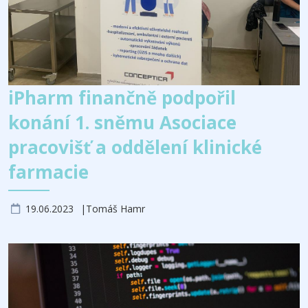
iPharm finančně podpořil
konání 1. sněmu Asociace
pracovišť a oddělení klinické
farmacie
19.06.2023
Tomáš Hamr