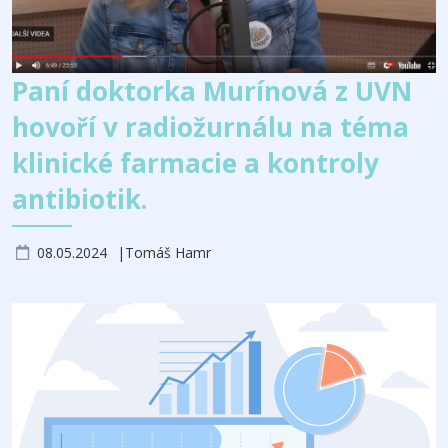
Paní doktorka Murínová z UVN
hovoří v radiožurnálu na téma
klinické farmacie a kontroly
antibiotik.
08.05.2024
Tomáš Hamr