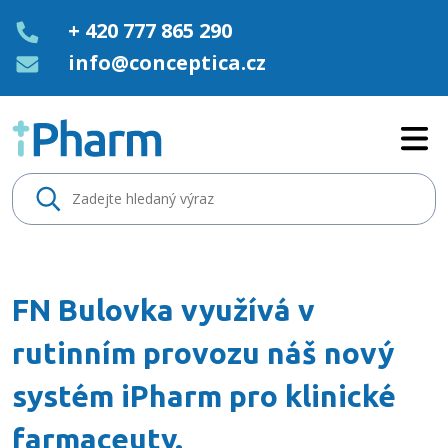
+ 420 777 865 290
info@conceptica.cz
FN Bulovka využívá v rutinním 
FN Bulovka využívá v
rutinním provozu náš nový
systém iPharm pro klinické
farmaceuty.