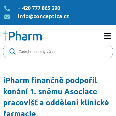
+ 420 777 865 290
info@conceptica.cz
iPharm finančně podpořil konán
iPharm finančně podpořil
konání 1. sněmu Asociace
pracovišť a oddělení klinické
farmacie