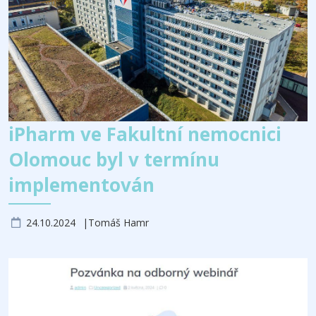
iPharm ve Fakultní nemocnici
Olomouc byl v termínu
implementován
24.10.2024
Tomáš Hamr