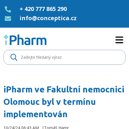
+ 420 777 865 290
info@conceptica.cz
iPharm ve Fakultní nemocnici 
iPharm ve Fakultní nemocnici
Olomouc byl v termínu
implementován
10/24/24 06:43 AM
Tomáš Hamr