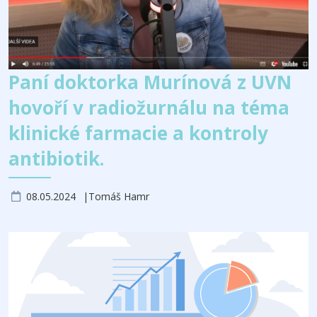
Paní doktorka Murínová z UVN
hovoří v radiožurnálu na téma
klinické farmacie a kontroly
antibiotik.
08.05.2024
Tomáš Hamr