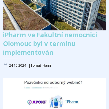
iPharm ve Fakultní nemocnici
Olomouc byl v termínu
implementován
24.10.2024
Tomáš Hamr