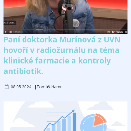
Paní doktorka Murínová z UVN
hovoří v radiožurnálu na téma
klinické farmacie a kontroly
antibiotik.
08.05.2024
Tomáš Hamr