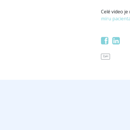
Celé video j
míru pacienta
Zpět