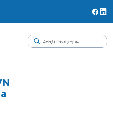
nálu na téma klinické f
VN
ma