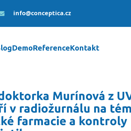
info@conceptica.cz
log
Demo
Reference
Kontakt
z UVN hovoří v radiožur
 doktorka Murínová z U
í v radiožurnálu na té
cké farmacie a kontroly