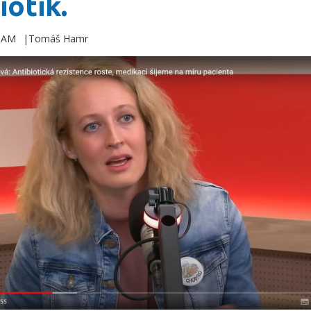
iotik.
8 AM
Tomáš Hamr