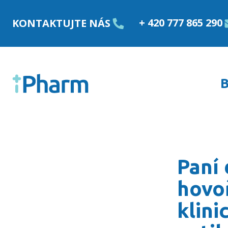
Přejít k obsahu
+ 420 777 865 290
KONTAKTUJTE NÁS
B
Paní doktorka Murínová 
Paní
hovoř
klini