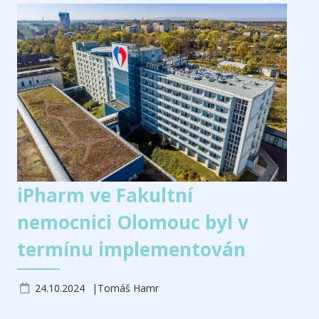
iPharm ve Fakultní
nemocnici Olomouc byl v
termínu implementován
24.10.2024
Tomáš Hamr