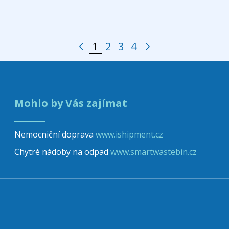
1
2
3
4
Předchozí stránka
Další stránka
Stránka
Stránka
Stránka
Stránka
Mohlo by Vás zajímat
Nemocniční doprava
www.ishipment.cz
Chytré nádoby na odpad
www.smartwastebin.cz