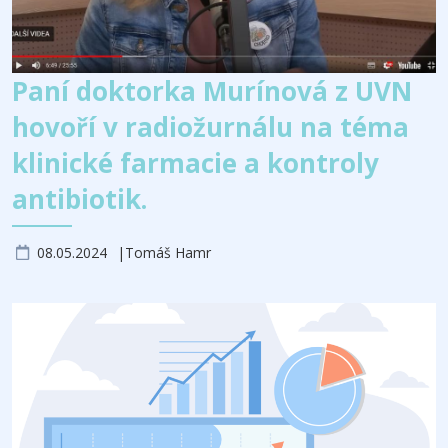
Paní doktorka Murínová z UVN
hovoří v radiožurnálu na téma
klinické farmacie a kontroly
antibiotik.
08.05.2024
Tomáš Hamr