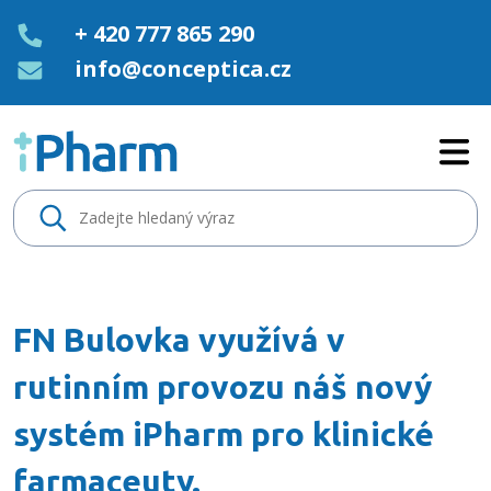
+ 420 777 865 290
info@conceptica.cz
FN Bulovka využívá v rutinním 
FN Bulovka využívá v
rutinním provozu náš nový
systém iPharm pro klinické
farmaceuty.